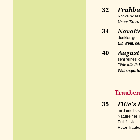
32
Früh
Rotweinklass
Unser Tip zu
34
Novali
dunkler, geh
Ein Wein, de
40
Augusti
sehr feines,
"Wie alle Ja
Weinexperte
Traubensaft
35
Ellie's
mild und be
Naturreiner T
Enthält viele
Roter Traube