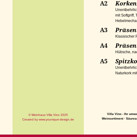
A2
Korken
Unentbehrlic
mit Softgriff
Hebelmecha
A3
Präsen
Klassischer 
A4
Präsen
Hübsche, nac
A5
Spitzko
Unentbehrlic
Naturkork mi
Villa Vino - Ihr um
© Weinhaus Villa Vino 2025
Weinsortiment
·
Säurea
Created by
www.younique-design.de