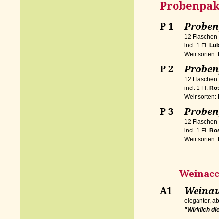
Probenpak
P 1
Proben
12 Flaschen 
incl. 1 Fl.
Lu
Weinsorten: Nr
P 2
Proben
12 Flaschen 
incl. 1 Fl.
Ro
Weinsorten: Nr
P 3
Proben
12 Flaschen 
incl. 1 Fl.
Ro
Weinsorten: Nr
Weinacces
A1
Weinau
eleganter, ab
"Wirklich di