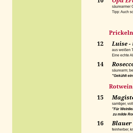
10
Opa Er
säurearmer 
Tipp: Auch s
Prickeln
12
Luise
aus weißen T
Eine echte A
14
Rosecco
säurearm; b
"Gekühlt ein
Rotwein
15
Magiste
samtiger, vo
"Für Weinlie
zu milde Ro
16
Blauer
feinherber, k