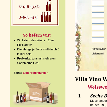
So liefern wir:
Wir liefern den Wein im 20er
Postkarton!
Anmerkung/
Die Menge je Sorte muß durch 5
Liefertermin
teilbar sein.
Probierkartons
mit mehreren
Sorten erhältlich!
Siehe:
Lieferbedingungen
Villa Vino 
Weisswe
1
Sechs 
Dieser angen
Brüder Emil,