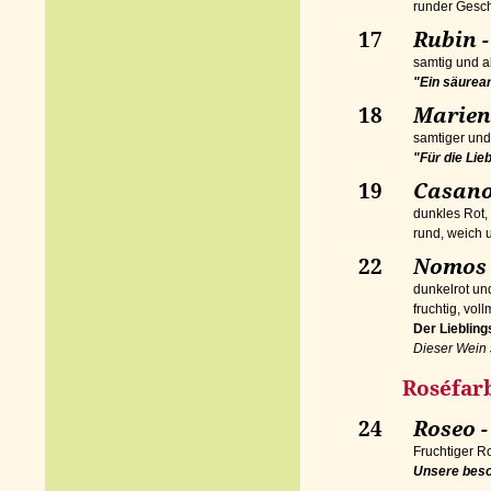
runder Gesc
17
Rubin -
samtig und a
"Ein säurear
18
Marie
samtiger un
"Für die Lie
19
Casanov
dunkles Rot,
rund, weich
22
Nomos -
dunkelrot u
fruchtig, vol
Der Lieblin
Dieser Wein 
Roséfarbe
24
Roseo -
Fruchtiger Ro
Unsere beso