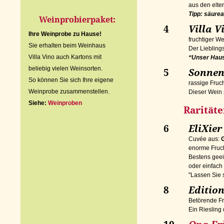
aus den elte
Tipp: s
äurea
Weinprobierpaket:
4
Villa V
Ihre Weinprobe zu Hause!
fruchtiger We
Sie erhalten beim Weinhaus
Der Lieblin
Villa Vino auch Kartons mit
“Unser Hau
beliebig vielen Weinsorten.
5
Sonnent
So können Sie sich Ihre eigene
rassige Fruc
Weinprobe zusammenstellen.
Dieser Wein 
Siehe:
Weinproben
Raritäte
6
EliXier
Cuvée aus:
enorme Fruch
Bestens geeig
oder einfach
"Lassen Sie s
8
Edition
Betörende Fr
Ein Riesling 