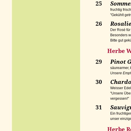
25
Sommer
fruchtig fris
"Gekühlt get
26
Rosali
Der Rosé fü
Besonders w
Bitte gut gekü
Herbe We
29
Pinot G
säurearmer, 
Unsere Empfe
30
Chard
Weisser Edel
"Unsere Übe
vergessen!"
31
Sauvign
Ein fruchtig
unser einzig
Herbe Ro