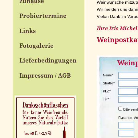
zuhause
Weinwünsche mitzute
Wir melden uns dann
Probiertermine
Vielen Dank im Vorau
Ihre Iris Michel
Links
Weinpostka
Fotogalerie
Lieferbedingungen
Weinp
Impressum / AGB
Name
*
Straße
*
PLZ
*
Tel
*
Bitte send
Flaschen- An