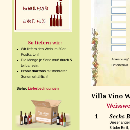
So liefern wir:
Wir liefern den Wein im 20er
Postkarton!
Anmerkung/
Die Menge je Sorte muß durch 5
Liefertermin
teilbar sein.
Probierkartons
mit mehreren
Sorten erhältlich!
Siehe:
Lieferbedingungen
Villa Vino 
Weisswe
1
Sechs 
Dieser angen
Brüder Emil,