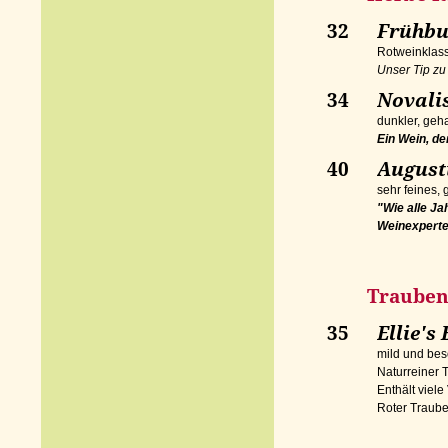
32
Früh
Rotweinklass
Unser Tip zu
34
Novali
dunkler, geh
Ein Wein, de
40
Augusti
sehr feines,
"Wie alle Ja
Weinexperte
Traubensaft
35
Ellie's
mild und be
Naturreiner T
Enthält viele
Roter Traube