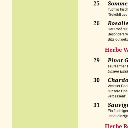
25
Sommer
fruchtig fris
"Gekühlt get
26
Rosali
Der Rosé fü
Besonders w
Bitte gut gekü
Herbe We
29
Pinot G
säurearmer, 
Unsere Empfe
30
Chard
Weisser Edel
"Unsere Übe
vergessen!"
31
Sauvign
Ein fruchtig
unser einzig
Herbe Ro