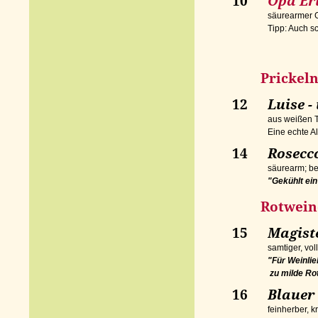
10
Opa Er
säurearmer 
Tipp: Auch s
Prickeln
12
Luise
aus weißen T
Eine echte A
14
Rosecco
säurearm; b
"Gekühlt ein
Rotwein
15
Magiste
samtiger, vo
"Für Weinlie
zu milde Ro
16
Blauer
feinherber, k