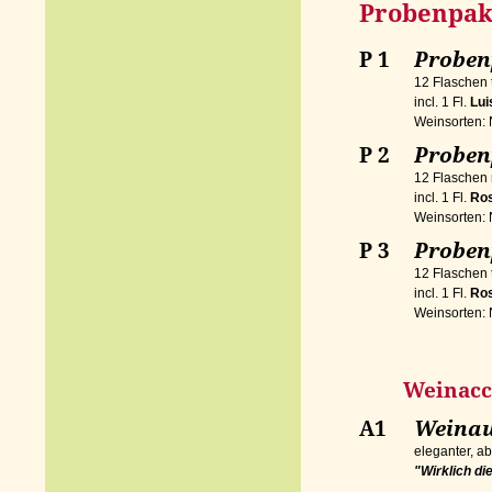
Probenpak
P 1
Proben
12 Flaschen 
incl. 1 Fl.
Lu
Weinsorten: Nr
P 2
Proben
12 Flaschen 
incl. 1 Fl.
Ro
Weinsorten: Nr
P 3
Proben
12 Flaschen 
incl. 1 Fl.
Ro
Weinsorten: Nr
Weinacces
A1
Weinau
eleganter, ab
"Wirklich di