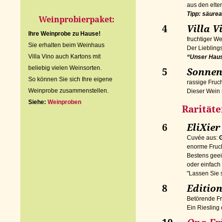
aus den elte
Tipp: s
äurea
Weinprobierpaket:
4
Villa V
Ihre Weinprobe zu Hause!
fruchtiger We
Sie erhalten beim Weinhaus
Der Lieblin
Villa Vino auch Kartons mit
“Unser Hau
beliebig vielen Weinsorten.
5
Sonnent
So können Sie sich Ihre eigene
rassige Fruc
Weinprobe zusammenstellen.
Dieser Wein 
Siehe:
Weinproben
Raritäte
6
EliXier
Cuvée aus:
enorme Fruch
Bestens geeig
oder einfach
"Lassen Sie s
8
Edition
Betörende Fr
Ein Riesling 