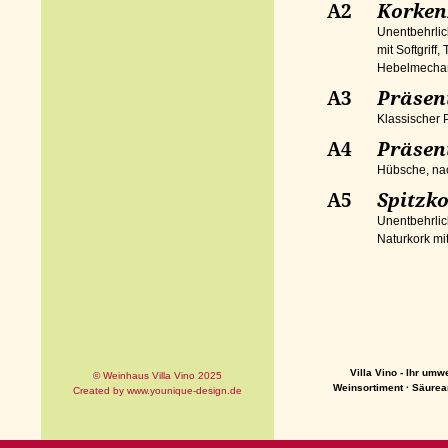
A2
Korken
Unentbehrlic
mit Softgriff
Hebelmecha
A3
Präsen
Klassischer 
A4
Präsen
Hübsche, nac
A5
Spitzko
Unentbehrlic
Naturkork mi
Villa Vino - Ihr um
© Weinhaus Villa Vino 2025
Weinsortiment
·
Säurea
Created by
www.younique-design.de