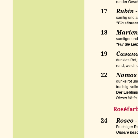
runder Gesc
17
Rubin -
samtig und a
"Ein säurear
18
Marie
samtiger un
"Für die Lie
19
Casanov
dunkles Rot,
rund, weich
22
Nomos -
dunkelrot u
fruchtig, vol
Der Lieblin
Dieser Wein 
Roséfarbe
24
Roseo -
Fruchtiger Ro
Unsere beso