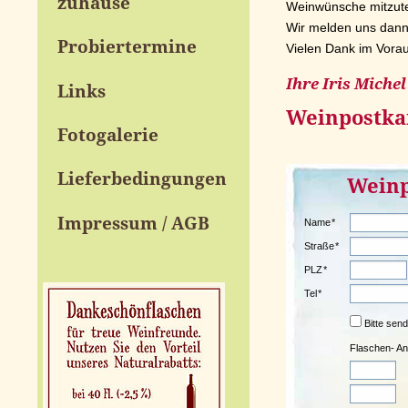
zuhause
Weinwünsche mitzute
Wir melden uns dann
Probiertermine
Vielen Dank im Vorau
Ihre Iris Michel
Links
Weinpostka
Fotogalerie
Lieferbedingungen
Weinp
Impressum / AGB
Name
*
Straße
*
PLZ
*
Tel
*
Bitte send
Flaschen- An